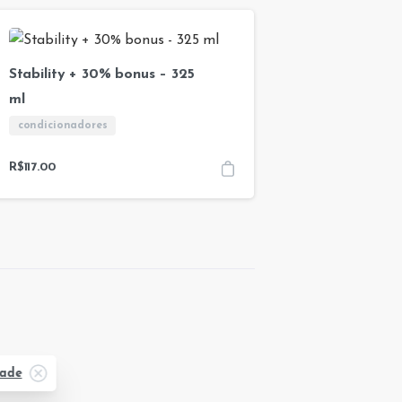
Stability + 30% bonus – 325
ml
condicionadores
R$
117.00
dade