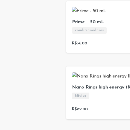
Prime – 50 mL
condicionadores
R$
36.00
Nano Rings high energy 1
Mídias
R$
82.00