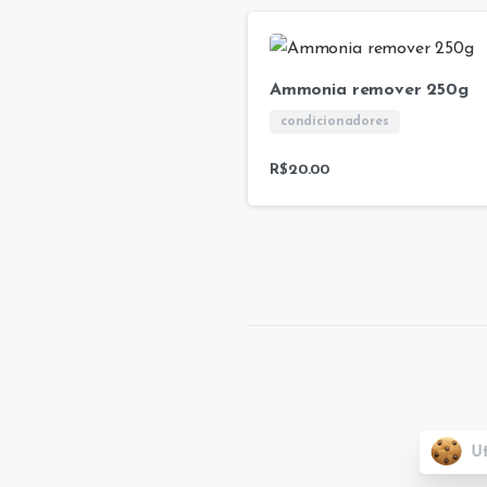
Ammonia remover 250g
condicionadores
R$
20.00
Ut