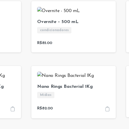
Overnite – 500 mL
condicionadores
R$
85.00
Kg
Nano Rings Bacterial 1Kg
Mídias
R$
82.00