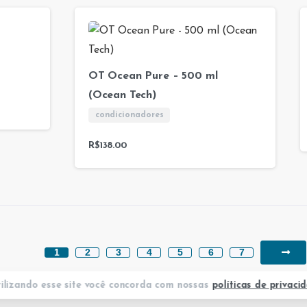
OT Ocean Pure – 500 ml
(Ocean Tech)
condicionadores
R$
138.00
1
2
3
4
5
6
7
ilizando esse site você concorda com nossas
políticas de privaci