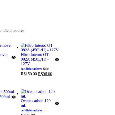
ondicionadores
over
Filtro Interno OT-
082A (450L/H) –
127V
condicionadores
Sale!
R$
150.00
R$
96.00
 500ml
Ocean carbon 120
mL
condicionadores