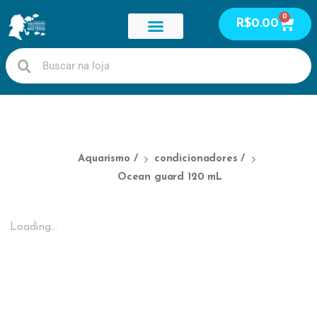
0
R$
0.00
Guia de peixes
Meus cursos
Meus serviços
Área do Aluno
Aquarismo
/
condicionadores
/
Ocean guard 120 mL
Loading...