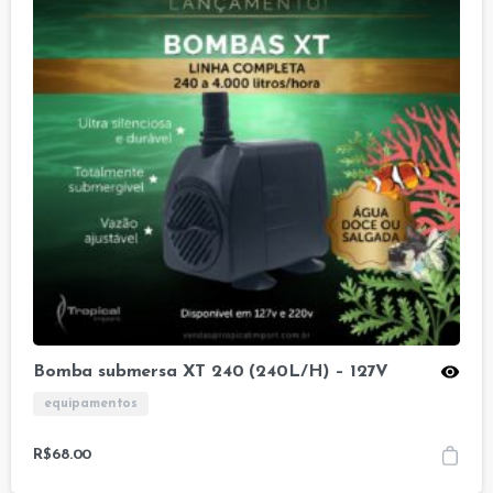
Bomba submersa XT 240 (240L/H) – 127V
equipamentos
R$
68.00