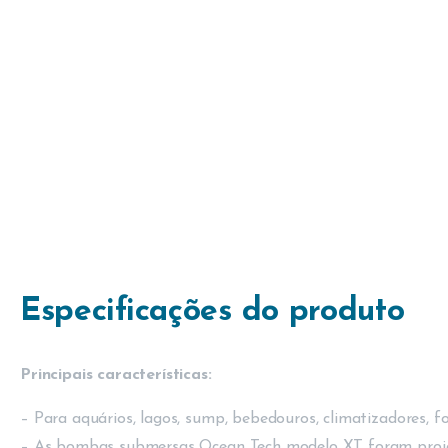
Especificações do produto
Principais características:
– Para aquários, lagos, sump, bebedouros, climatizadores, f
– As bombas submersas Ocean Tech modelo XT foram projet