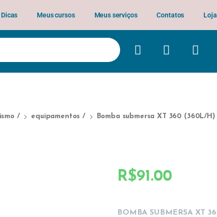
Dicas
Meus cursos
Meus serviços
Contatos
Loja
ismo
/
equipamentos
/
Bomba submersa XT 360 (360L/H)
R$
91.00
BOMBA SUBMERSA XT 360