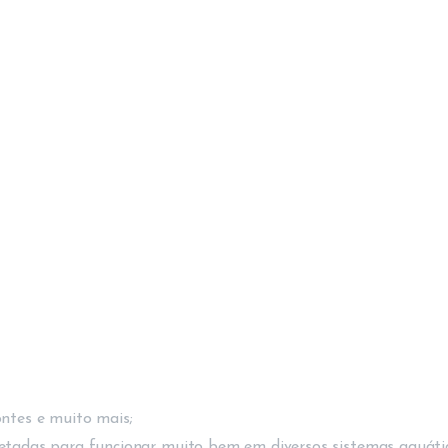
ontes e muito mais;
adas para funcionar muito bem em diversos sistemas aquátic