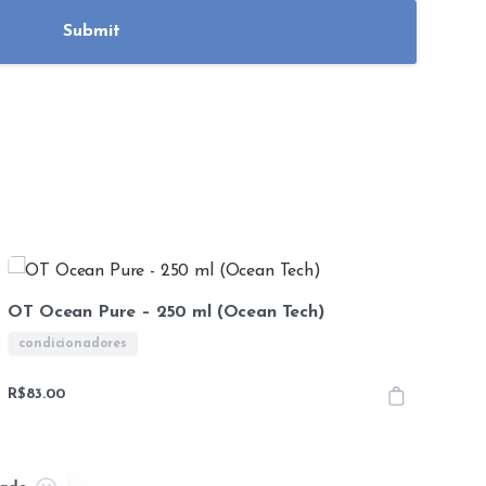
OT Ocean Pure – 250 ml (Ocean Tech)
S
condicionadores
R$
83.00
R