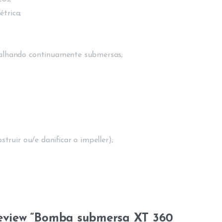
trica;
balhando continuamente submersas;
truir ou/e danificar o impeller);
 review “Bomba submersa XT 360