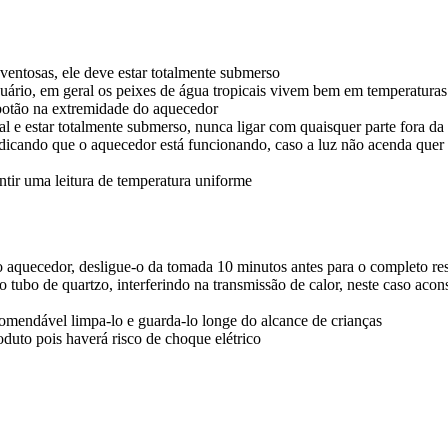
ventosas, ele deve estar totalmente submerso
quário, em geral os peixes de água tropicais vivem bem em temperatura
 botão na extremidade do aquecedor
l e estar totalmente submerso, nunca ligar com quaisquer parte fora da
icando que o aquecedor está funcionando, caso a luz não acenda quer 
tir uma leitura de temperatura uniforme
aquecedor, desligue-o da tomada 10 minutos antes para o completo resf
 tubo de quartzo, interferindo na transmissão de calor, neste caso ac
comendável limpa-lo e guarda-lo longe do alcance de crianças
oduto pois haverá risco de choque elétrico