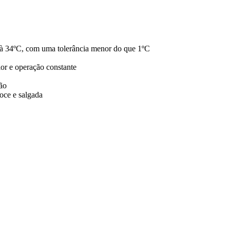
 à 34ºC, com uma tolerância menor do que 1ºC
lor e operação constante
são
doce e salgada