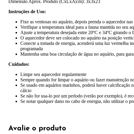
Dimensão Aprox. Produto (CxLxA|cm): 3x3x23
Instruções de Uso:
Fixe as ventosas no aquário, depois prenda o aquecedor nas 
Verifique a temperatura ideal para a fauna mantida no seu a
Ajuste a temperatura desejada entre 20ºC e 34ºC girando o
O aquecedor deve ser colocado no aquário na posição vertica
Conecte a tomada de energia, acenderá uma luz vermelha ind
programada
Mantenha uma boa circulação de água no aquário, para garan
Cuidados:
Limpe seu aquecedor regularmente
Sempre quando for limpar o aquário ou fazer manutenção no 
Se usado em aquários marinhos, poderá haver calcificação no
cálcio
Se não for usa-lo por um período (verão por exemplo), é re
Se notar qualquer dano no cabo de energia, não utilizar o pr
Avalie o produto