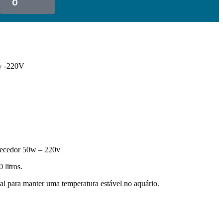
0
w -220V
uecedor 50w – 220v
 litros.
l para manter uma temperatura estável no aquário.