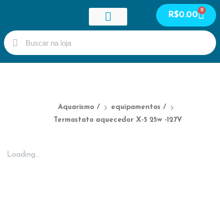
0
R$
0.00
Guia de peixes
Meus cursos
Meus serviços
Área do Aluno
Aquarismo
/
equipamentos
/
Termostato aquecedor X-5 25w -127V
Loading...