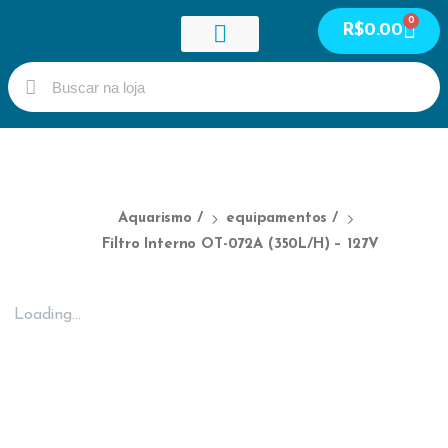
0
R$
0.00
Guia de peixes
Meus cursos
Meus serviços
Área do Aluno
Aquarismo
/
equipamentos
/
Filtro Interno OT-072A (350L/H) – 127V
Loading...