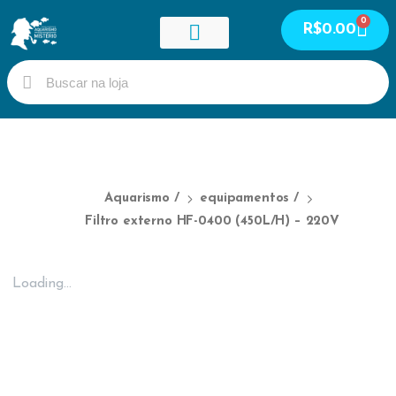
0
R$
0.00
Guia de peixes
Meus cursos
Meus serviços
Área do Aluno
Aquarismo
/
equipamentos
/
Filtro externo HF-0400 (450L/H) – 220V
Loading...