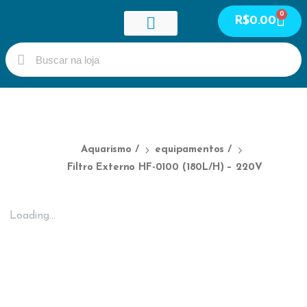
0
R$
0.00
Guia de peixes
Meus cursos
Meus serviços
Área do Aluno
Aquarismo
/
equipamentos
/
Filtro Externo HF-0100 (180L/H) – 220V
Loading...