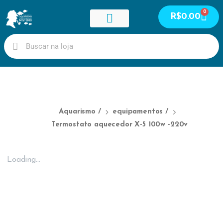
0
R$
0.00
Guia de peixes
Meus cursos
Meus serviços
Área do Aluno
Aquarismo
/
equipamentos
/
Termostato aquecedor X-5 100w -220v
Loading...