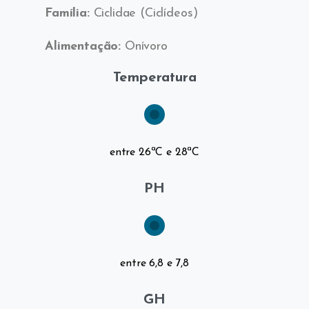
Família:
Ciclidae (Ciclídeos)
Alimentação:
Onívoro
Temperatura
entre 26ªC e 28ªC
PH
entre 6,8 e 7,8
GH