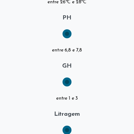
entre 26ªC e 28ªC
PH
entre 6,8 e 7,8
GH
entre 1 e 3
Litragem